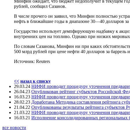
Минфин ожидает, что бюджет недополучит в текущем году
рублей, сообщил Сазанов.
В числе прочего он заявил, что Минфин полностью устр
нефть в ближайшие годы в диапазоне 30—40 долларов за
Государство использует демпфирующую надбавку к акцизу
внутренних цен на топливо. Однако при низких мировых
По словам Сазанова, Минфин ни при каких обстоятельств
500 млрд рублей при цене нефти 40 долларов за баррель и
Источник: Reuters
<<
назад к списку
29.03.24
НИФИ проводит процедуру уточнения предварите
26.04.23
Опубликован рейтинг субъектов Российской Фе
16.03.23
НИФИ проводит процедуру уточнения предварите
28.02.23
Доработана Методика составления рейтинга суб
21.04.22
Опубликованы результаты рейтинга субъектов Р
21.03.22
НИФИ проводит процедуру уточнения предварите
16.03.21
Исполнение консолидированных региональных бю
все новости