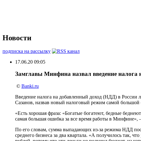
Новости
подписка на рассылку
17.06.20 09:05
Замглавы Минфина назвал введение налога 
©
Banki.ru
Введение налога на добавленный доход (НДД) в России л
Сазанов, назвав новый налоговый режим самой большой 
«Есть хорошая фраза: «Богатые богатеют, бедные беднеют
самая большая ошибка за все время работы в Минфине», 
По его словам, сумма выпадающих из-за режима НДД пос
среднего бизнеса за два квартала. «А получилось так, что
рублей, потому что эти деньги не получил бюджет, из к