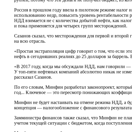
Россия в прошлом году ввела в пилотном режиме налог 
использованию недр, повысить уровень рентабельности 
НДД взимается не с количества добытой нефти, как нало
и пока применяется для четырех групп месторождений.
Сазанов сказал, что месторождения для первой и второй
на всю отрасль.
«Простая экстраполяция цифр говорит о том, что если э
нефть в сегодняшних реалиях до 25 долларов за баррель. 
«В 2017 году, когда мы обсуждали НДД, нам говорили — 
У топ-пяти нефтяных компаний абсолютно никак не измен
рассказал Сазанов.
По его словам, Минфин разработал законопроект, котор
год... Ключевое — это пересмотр понижающих коэффици
Минфин не будет настаивать на отмене режима НДД, а бу
концепция — налогообложение с финансового результата
Замминистра финансов также сказал, что Минфин не пла
учетом текущей ситуации с бюджетом, когда поступления