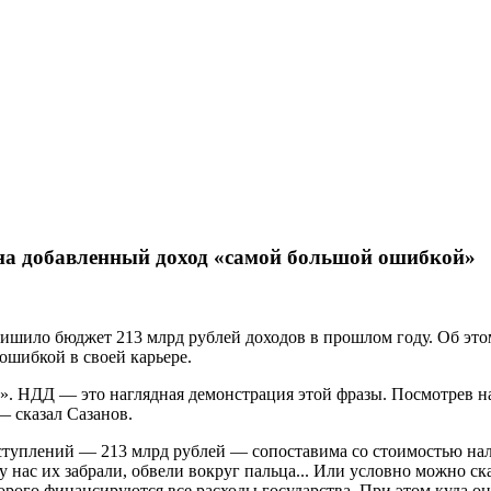
на добавленный доход «самой большой ошибкой»
ишило бюджет 213 млрд рублей доходов в прошлом году. Об это
ошибкой в своей карьере.
». НДД — это наглядная демонстрация этой фразы. Посмотрев на 
— сказал Сазанов.
туплений — 213 млрд рублей — сопоставима со стоимостью нал
 у нас их забрали, обвели вокруг пальца... Или условно можно с
оторого финансируются все расходы государства. При этом куда