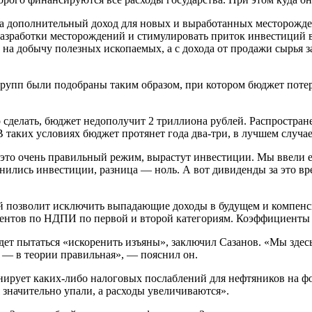
на дополнительный доход для новых и выработанных месторожде
разработки месторождений и стимулировать приток инвестиций 
г на добычу полезных ископаемых, а с дохода от продажи сырья 
 групп были подобраны таким образом, при котором бюджет поте
то сделать, бюджет недополучит 2 триллиона рублей. Распростр
В таких условиях бюджет протянет года два-три, в лучшем случа
это очень правильный режим, вырастут инвестиции. Мы ввели е
ились инвестиции, разница — ноль. А вот дивиденды за это вр
ый позволит исключить выпадающие доходы в будущем и компенси
ентов по НДПИ по первой и второй категориям. Коэффициенты
дет пытаться «искоренить изъяны», заключил Сазанов. «Мы здесь
 — в теории правильная», — пояснил он.
нирует каких-либо налоговых послаблений для нефтяников на ф
 значительно упали, а расходы увеличиваются».