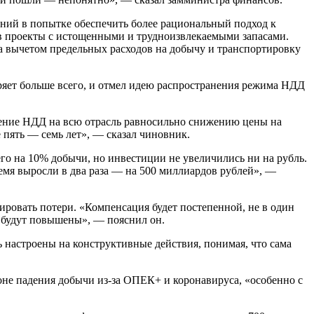
ний в попытке обеспечить более рациональный подход к
в проекты с истощенными и трудноизвлекаемыми запасами.
за вычетом предельных расходов на добычу и транспортировку
ряет больше всего, и отмел идею распространения режима НДД
анение НДД на всю отрасль равносильно снижению цены на
е пять — семь лет», — сказал чиновник.
го на 10% добычи, но инвестиции не увеличились ни на рубль.
емя выросли в два раза — на 500 миллиардов рублей», —
ровать потери. «Компенсация будет постепенной, не в один
 будут повышены», — пояснил он.
 настроены на конструктивные действия, понимая, что сама
оне падения добычи из-за ОПЕК+ и коронавируса, «особенно с