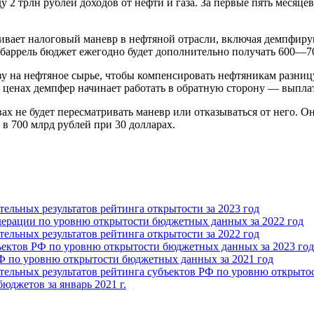
 2 трлн рублей доходов от нефти и газа. За первые пять месяц
аивает налоговый маневр в нефтяной отрасли, включая демпфиру
 баррель бюджет ежегодно будет дополнительно получать 600—7
 на нефтяное сырье, чтобы компенсировать нефтяникам разницу
 ценах демпфер начинает работать в обратную сторону — выплат
ах не будет пересматривать маневр или отказываться от него. О
 в 700 млрд рублей при 30 долларах.
льных результатов рейтинга открытости за 2023 год
дерации по уровню открытости бюджетных данных за 2022 год
льных результатов рейтинга открытости за 2022 год
ъектов РФ по уровню открытости бюджетных данных за 2023 год
Ф по уровню открытости бюджетных данных за 2021 год
льных результатов рейтинга субъектов РФ по уровню открытос
джетов за январь 2021 г.