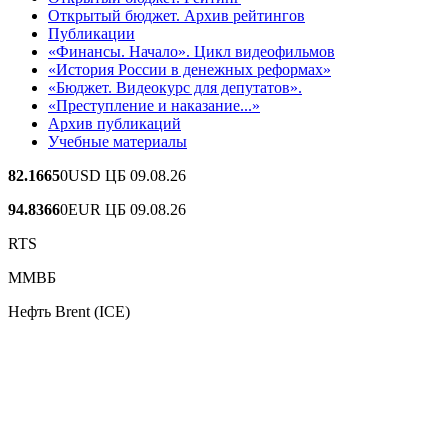
Открытый бюджет. Архив рейтингов
Публикации
«Финансы. Начало». Цикл видеофильмов
«История России в денежных реформах»
«Бюджет. Видеокурс для депутатов».
«Преступление и наказание...»
Архив публикаций
Учебные материалы
82.1665
0
USD ЦБ 09.08.26
94.8366
0
EUR ЦБ 09.08.26
RTS
ММВБ
Нефть Brent (ICE)