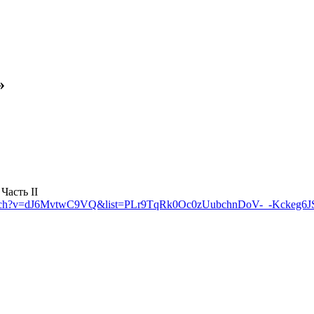
»
Часть II
watch?v=dJ6MvtwC9VQ&list=PLr9TqRk0Oc0zUubchnDoV-_-Kckeg6