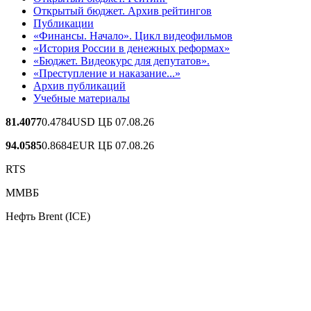
Открытый бюджет. Архив рейтингов
Публикации
«Финансы. Начало». Цикл видеофильмов
«История России в денежных реформах»
«Бюджет. Видеокурс для депутатов».
«Преступление и наказание...»
Архив публикаций
Учебные материалы
81.4077
0.4784
USD ЦБ 07.08.26
94.0585
0.8684
EUR ЦБ 07.08.26
RTS
ММВБ
Нефть Brent (ICE)